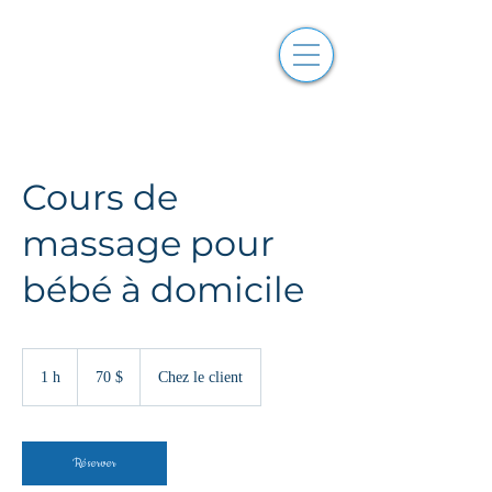
Cours de
massage pour
bébé à domicile
70 dollars
canadiens
1 h
1
70 $
Chez le client
Réserver