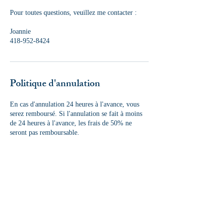
Pour toutes questions, veuillez me contacter :
Joannie
418-952-8424
Politique d'annulation
En cas d'annulation 24 heures à l'avance, vous
serez remboursé. Si l'annulation se fait à moins
de 24 heures à l'avance, les frais de 50% ne
seront pas remboursable.
Coordonnées
+14189528424
joanniemenard1@gmail.com
1680 1re Av., Québec, QC G1L 3L6, Canada