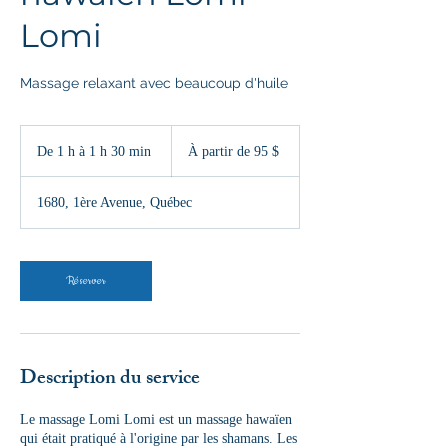
Lomi
Massage relaxant avec beaucoup d'huile
À
partir
De 1 h à 1 h 30 min
D
À partir de 95 $
de
95 dollars
e
canadiens
1
1680, 1ère Avenue, Québec
à
1
3
0
Réserver
m
i
n
Description du service
Le massage Lomi Lomi est un massage hawaïen
qui était pratiqué à l'origine par les shamans. Les